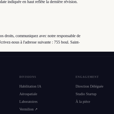
ate indiquée en haut reflète la dernière révision.
 vos droits, communiquez avec notre responsable de
écrivez-nous à l'adresse suivante : 755 boul. Saint-
DIVISIONS
ENGAGEMENT
Habilitation IA
Direction Déléguée
Aérospatiale
Studio Startup
Laboratoires
À la pièce
Vermilion ↗